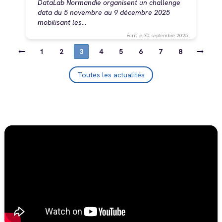
DataLab Normandie organisent un challenge
data du 5 novembre au 9 décembre 2025
mobilisant les…
Écrit le
30 septembre 2025
Pagination
Page
1
Page
2
Page
3
Page
4
Page
5
Page
6
Page
7
Page
8
courante
Toutes les actualités