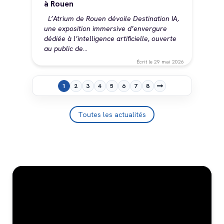
à Rouen
L’Atrium de Rouen dévoile Destination IA,
une exposition immersive d’envergure
dédiée à l’intelligence artificielle, ouverte
au public de…
Écrit le
29 mai 2026
Pagination
1
2
3
4
5
6
7
8
Page
Page
Page
Page
Page
Page
Page
Page
courante
Toutes les actualités