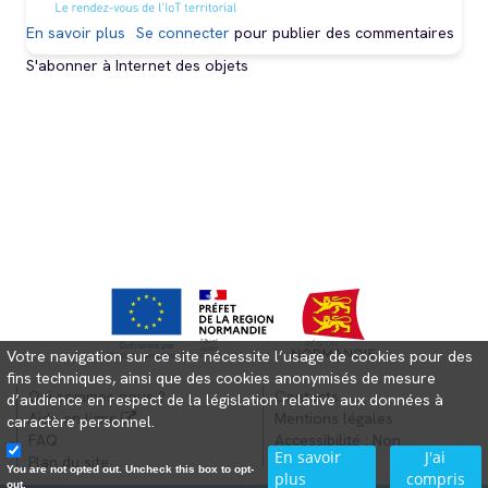
En savoir plus
sur
Se connecter
pour publier des commentaires
Biennale
S'abonner à Internet des objets
des
objets
connectés
les
4
et
5
juin
2025
à
Granville
Votre navigation sur ce site nécessite l’usage de cookies pour des
fins techniques, ainsi que des cookies anonymisés de mesure
Qui sommes nous ?
Contacts
d’audience en respect de la législation relative aux données à
Aide en ligne
Mentions légales
caractère personnel.
FAQ
Accessibilité : Non
En savoir
J'ai
Plan du site
conforme
You are not opted out. Uncheck this box to opt-
plus
compris
out.