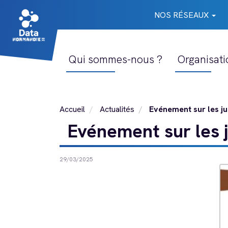
Aller
NOS RÉSEAUX
au
NOS
contenu
RÉSEAUX
principal
Qui sommes-nous ?
Organisati
Menu
Main
du
navigation
compte
Accueil
Actualités
Evénement sur les ju
utilisateur
Evénement sur les 
29/03/2025