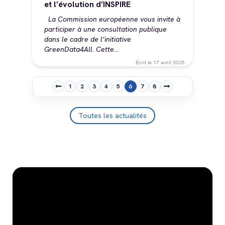
et l’évolution d’INSPIRE
La Commission européenne vous invite à
participer à une consultation publique
dans le cadre de l’initiative
GreenData4All. Cette…
Écrit le
17 avril 2025
Pagination
1
2
3
4
5
6
7
8
Page
Page
Page
Page
Page
Page
Page
Page
courante
Toutes les actualités