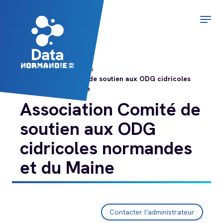
Aller
au
Togg
contenu
navig
principal
Accueil
Organisations
Association Comité de soutien aux ODG cidricoles
normandes et du Maine
Association Comité de
soutien aux ODG
cidricoles normandes
et du Maine
Contacter l'administrateur