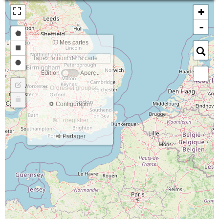
+
-
Mes cartes
Édition
Aperçu
Ordres et groupes
Configuration
Enregistrer
Partager