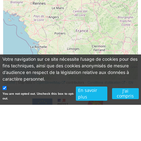
Votre navigation sur ce site nécessite l’usage de cookies pour des
100 km
fins techniques, ainsi que des cookies anonymisés de mesure
50 mi
d’audience en respect de la législation relative aux données à
caractère personnel.
Leaflet
| Map data ©
OpenStreetMap
contributors -
Conditions d'utilisation
-
EN
FR
En savoir
J'ai
You are not opted out. Uncheck this box to opt-
compris
plus
out.
Qui sommes nous ?
Contacts
Aide en ligne
Mentions légales