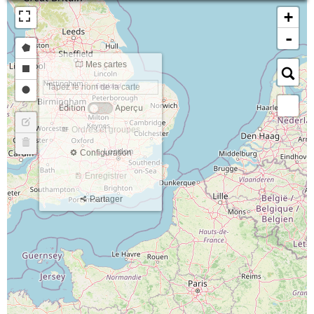
+
-
Mes cartes
Édition
Aperçu
Ordres et groupes
Configuration
Enregistrer
Partager