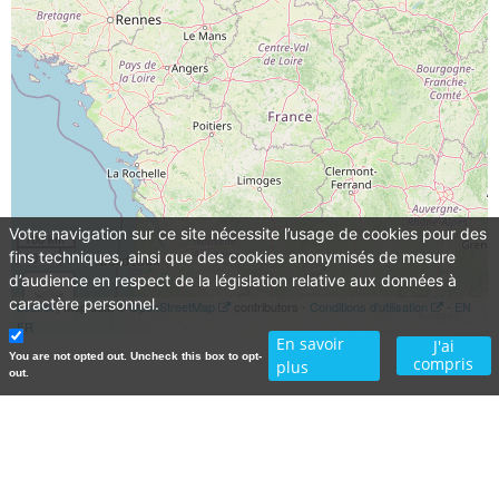
Votre navigation sur ce site nécessite l’usage de cookies pour des
100 km
fins techniques, ainsi que des cookies anonymisés de mesure
50 mi
d’audience en respect de la législation relative aux données à
caractère personnel.
Leaflet
| Map data ©
OpenStreetMap
contributors -
Conditions d'utilisation
-
EN
FR
En savoir
J'ai
You are not opted out. Uncheck this box to opt-
compris
plus
out.